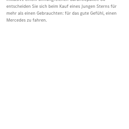
Gebrauchtwagenangebote
Vollelektrische
Junge Sterne
Gebrauchtwagensuche
Junge
Sterne
Junge
Sterne -
elektrisch
Mercedes-
Benz
Online
Store
House of
Mercedes-