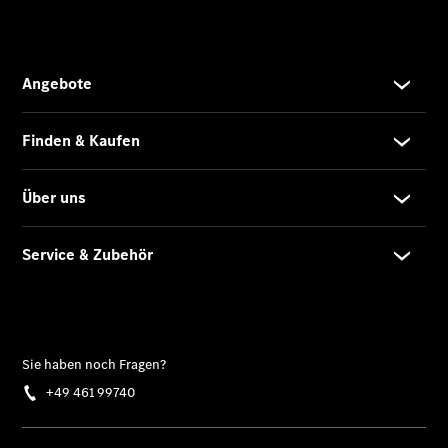
Teile &
Zubehör
Pannen- &
Schadenhilfe
Reparatur &
Werkstatt
Rückrufe &
Umrüstungen
Warnung: Betrug
beim
Gebrauchtwagenkauf
Service für
Reisemobile
Gebrauchtwagensuche
Finanzdienste
Digitale
Extras