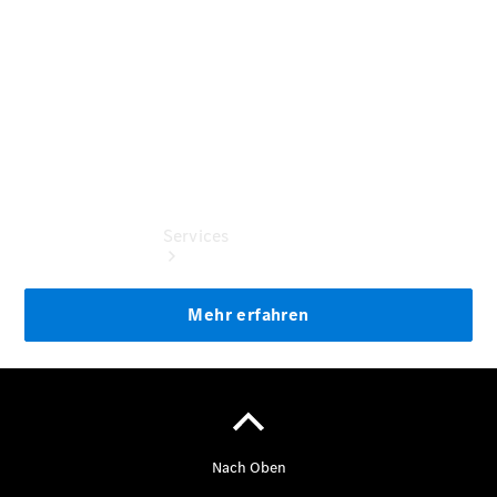
Benz
Services
Übersicht
Serviceangebote
Reifen &
Kompletträder