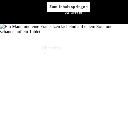
Zum Inhalt springen
Anbieter
Anbieter
Übersicht
Startseite
Ansprechpartner
finden
Beratung
vereinbaren
Servicetermin