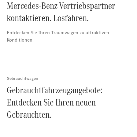
Gebrauchtwagenangebote
Vollelektrische
Junge Sterne
Gebrauchtwagensuche
Junge
Sterne
Junge
Sterne -
elektrisch
Mercedes-
Benz
Online
Store
House of
Mercedes-